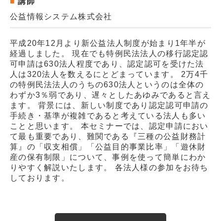
講師
公益情報システム株式会社
平成20年12月より新公益法人制度が始まり1年半が
経過しました。 現在でも特例民法法人の移行認定認
可申請は630法人程度であり、認定認可を受けた法
人は320法人を数えるにとどまっています。 2万4千
の特例民法法人のうちの630法人というのは全体の
わずか3％弱であり、遅々としたあゆみであると言え
ます。 背景には、新しい制度であり認定認可申請の
手続き・基準が複雑であると考えている法人も多い
ことと思います。 本セミナーでは、認定申請におい
て最も重要であり、難関である『三種の公益財務計
算』の「収支相償」「公益目的事業比率」「遊休財
産の保有制限」について、事例を使って簡単にわか
りやすく解説いたします。 各法人様の参加をお待ち
しております。