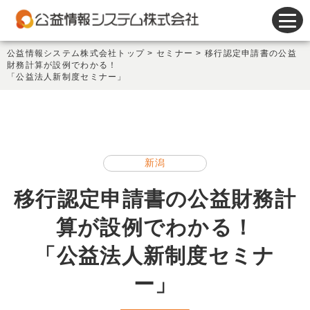
会計システム
公益情報システム株式会社トップ
>
セミナー
>
移行認定申請書の公益
財務計算が設例でわかる！
人事給与システム
「公益法人新制度セミナー」
謝金システム
その他製品
新潟
サポート
移行認定申請書の公益財務計
会社情報
算が設例でわかる！
新着情報
「公益法人新制度セミナ
セミナー情報
ー」