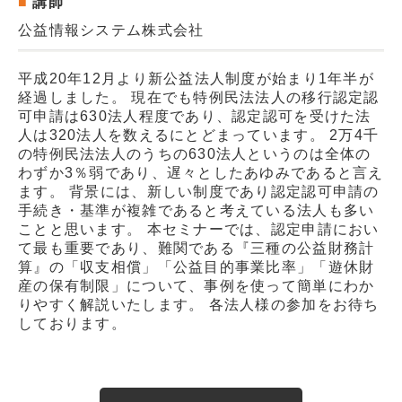
講師
公益情報システム株式会社
平成20年12月より新公益法人制度が始まり1年半が
経過しました。 現在でも特例民法法人の移行認定認
可申請は630法人程度であり、認定認可を受けた法
人は320法人を数えるにとどまっています。 2万4千
の特例民法法人のうちの630法人というのは全体の
わずか3％弱であり、遅々としたあゆみであると言え
ます。 背景には、新しい制度であり認定認可申請の
手続き・基準が複雑であると考えている法人も多い
ことと思います。 本セミナーでは、認定申請におい
て最も重要であり、難関である『三種の公益財務計
算』の「収支相償」「公益目的事業比率」「遊休財
産の保有制限」について、事例を使って簡単にわか
りやすく解説いたします。 各法人様の参加をお待ち
しております。