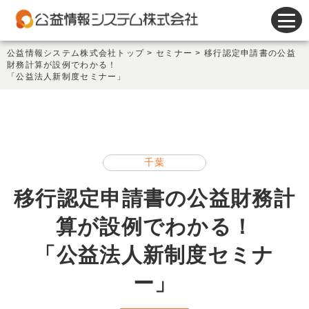
会計システム
公益情報システム株式会社トップ
>
セミナー
>
移行認定申請書の公益
財務計算が設例でわかる！
人事給与システム
「公益法人新制度セミナー」
謝金システム
その他製品
千葉
サポート
移行認定申請書の公益財務計
会社情報
算が設例でわかる！
新着情報
「公益法人新制度セミナ
セミナー情報
ー」