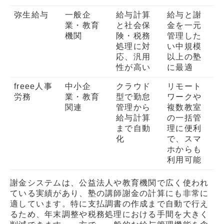
弥生給与
一般企
給与計算
給与と謝
業・教育
と社会保
金を一元
機関
険・税務
管理した
処理に対
い中規模
応、汎用
以上の塾
性が高い
に最適
freee人事
中小企
クラウド
リモート
労務
業・教育
型で勤怠
ワークや
関連
管理から
複数教室
給与計算
の一括管
まで自動
理に便利
化
で、スマ
ホからも
利用可能
謝金システムは、公益法人や教育機関で広く使われ
ている実績があり、塾の講師謝金の計算にも非常に
適しています。特に支払調書の作成まで自動で行え
るため、年末調整や税務処理における手間を大きく