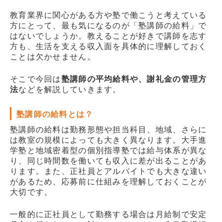
販売パートナー情報
教育業界に関心がある方や塾で働こうと考えている
方にとって、最も気になるのが「塾講師の給料」で
お問い合わせ
はないでしょうか。教えることが好きで講師を志す
方も、生活を支える収入面を具体的に理解しておく
ブログ
ことは欠かせません。
講師マイページ
そこで今回は
塾講師の平均給料や、謝礼金の管理方
法
などを解説していきます。
塾講師の給料とは？
塾講師の給料は勤務形態や担当科目、地域、さらに
は教室の規模によっても大きく異なります。大手進
学塾と地域密着型の個別指導塾では給与体系が異な
り、同じ時間数を働いても収入に差が出ることがあ
ります。また、正社員とアルバイトでも大きな違い
があるため、応募前に仕組みを理解しておくことが
大切です。
一般的に正社員として勤務する場合は月給制で安定