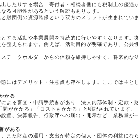
拠出したりする場合、寄付者・相続者側にも税制上の優遇
になる可能性があるという解説もあります。
進と財団側の資源確保という双方のメリットが生まれてい
礎とする活動や事業展開を持続的に行いやすくなります。
盤を整えられます。例えば、活動目的が明確であり、公共
、ステークホルダーからの信頼を維持しやすく、将来的な
形態にはデメリット・注意点も存在します。ここでは主と
かかる
庁による審査・申請手続きがあり、法人内部体制・定款・
手間がかかる」「コストもかかる」と明記されています。
の設置、決算報告、行政庁への届出・開示など、業務量が
督がある
し、また財産の運用・支出が特定の個人・団体の利益にな