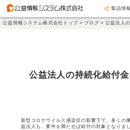
製品情
会計システム
公益情報システム株式会社トップ
>
ブログ
>
公益法人
人事給与システム
謝金システム
その他製品
サポート
公益法人の持続化給付
会社情報
新着情報
セミナー情報
新型コロナウイルス感染症の影響下で、多くの
益法人も、要件を満たせば給付の対象となりま