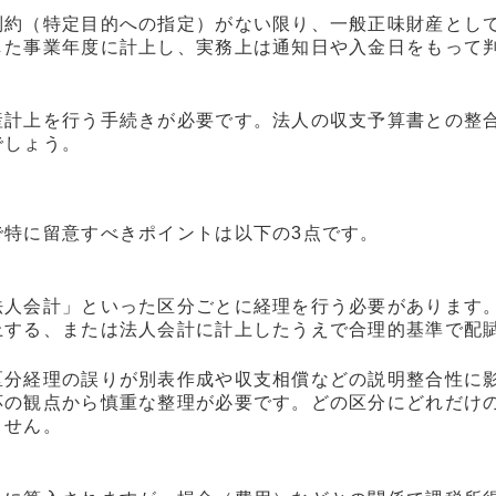
制約（特定目的への指定）がない限り、一般正味財産とし
した事業年度に計上し、実務上は通知日や入金日をもって
産計上を行う手続きが必要です。法人の収支予算書との整
でしょう。
で特に留意すべきポイントは以下の3点です。
法人会計」といった区分ごとに経理を行う必要があります
上する、または法人会計に計上したうえで合理的基準で配
区分経理の誤りが別表作成や収支相償などの説明整合性に
応の観点から慎重な整理が必要です。どの区分にどれだけ
ません。