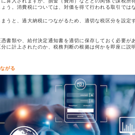
）に算入されますが、損金（費用）などとの関係で課税所
しょう。消費税については、対価を得て行われる取引では
しまうと、過大納税につながるため、適切な税区分を設定
証憑書類や、給付決定通知書を適切に保存しておく必要が
区分に計上されたのか、税務判断の根拠は何かを即座に説
ながる