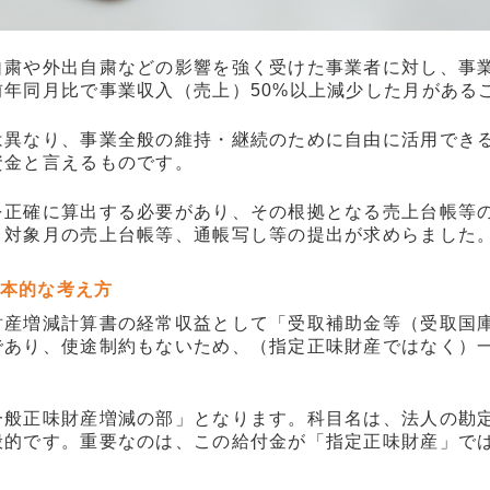
自粛や外出自粛などの影響を強く受けた事業者に対し、事
年同月比で事業収入（売上）50%以上減少した月がある
は異なり、事業全般の維持・継続のために自由に活用でき
資金と言えるものです。
を正確に算出する必要があり、その根拠となる売上台帳等
、対象月の売上台帳等、通帳写し等の提出が求めらました
本的な考え方
財産増減計算書の経常収益として「受取補助金等（受取国
であり、使途制約もないため、（指定正味財産ではなく）
一般正味財産増減の部」となります。科目名は、法人の勘
般的です。重要なのは、この給付金が「指定正味財産」で