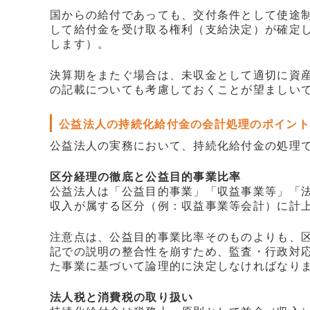
国からの給付であっても、交付条件として使途
して給付金を受け取る権利（支給決定）が確定
します）。
決算期をまたぐ場合は、未収金として適切に資
の記載についても考慮しておくことが望ましい
公益法人の持続化給付金の会計処理のポイント
公益法人の実務において、持続化給付金の処理
区分経理の徹底と公益目的事業比率
公益法人は「公益目的事業」「収益事業等」「
収入が属する区分（例：収益事業等会計）に計
注意点は、公益目的事業比率そのものよりも、
記での説明の整合性を崩すため、監査・行政対
た事業に基づいて論理的に決定しなければなり
法人税と消費税の取り扱い