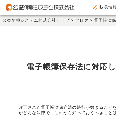
製品情
会計システム
公益情報システム株式会社トップ
>
ブログ
>
電子帳簿
人事給与システム
謝金システム
その他製品
サポート
電子帳簿保存法に対応
会社情報
新着情報
セミナー情報
改正された電子帳簿保存法の施行が始まること
がどんな法律で、これから知っておくべきこと